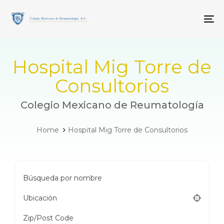
Skip
Skip
links
to
To
primary
navigation
Skip
to
Hospital Mig Torre de
content
Consultorios
Colegio Mexicano de Reumatología
Home
Hospital Mig Torre de Consultorios
Búsqueda por nombre
Ubicación
Zip/Post Code