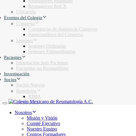
Reumajoven Instagram
Reumajoven Red X
Ubicación
Eventos del Colegio
Congreso
Constancias de Asistencia Congreso
Patrocinadores del Congreso
Sesiones
Sesiones Ordinarias
Sesiones Extraordinarias
Pacientes
Información para Pacientes
Encuentra un Reumatólogo
Investigación
Socios
Socios Nuevos
Beneficios
RIMA
Facturación
Toggle navigation
Nosotros
Misión y Visión
Comité Ejecutivo
Nuestro Equipo
Centros Formadores