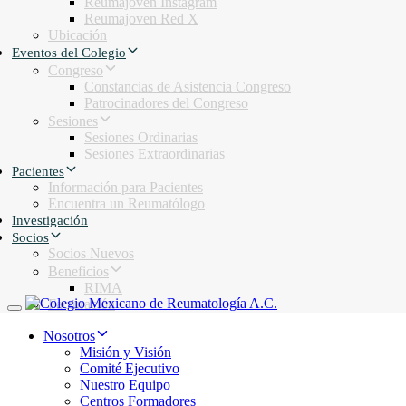
Reumajoven Instagram
Reumajoven Red X
Ubicación
Eventos del Colegio
Congreso
Constancias de Asistencia Congreso
Patrocinadores del Congreso
Sesiones
Sesiones Ordinarias
Sesiones Extraordinarias
Pacientes
Información para Pacientes
Encuentra un Reumatólogo
Investigación
Socios
Socios Nuevos
Beneficios
RIMA
Facturación
Toggle navigation
Nosotros
Misión y Visión
Comité Ejecutivo
Nuestro Equipo
Centros Formadores