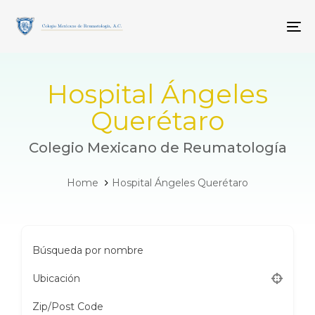
Skip
Skip
links
to
To
primary
navigation
Skip
to
Hospital Ángeles
content
Querétaro
Colegio Mexicano de Reumatología
Home
Hospital Ángeles Querétaro
Búsqueda por nombre
Ubicación
Zip/Post Code