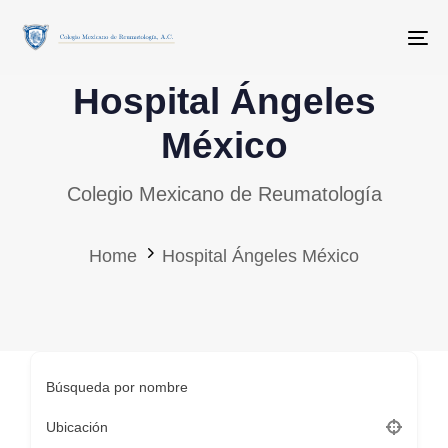
Skip
Skip
links
to
To
primary
Hospital Ángeles
navigation
Skip
México
to
Colegio Mexicano de Reumatología
content
Home
Hospital Ángeles México
Búsqueda por nombre
Ubicación