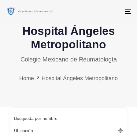
Skip
Skip
links
to
To
primary
Hospital Ángeles
navigation
Skip
Metropolitano
to
Colegio Mexicano de Reumatología
content
Home
Hospital Ángeles Metropolitano
Búsqueda por nombre
Ubicación