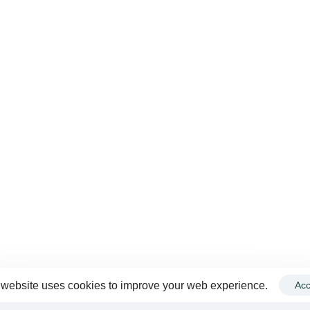
investigad
profesional
estudio de 
enfermeda
reumáticas
objetivo pr
divulgar e 
Reumatolo
México.
© 2026 Colegio Mexi
 website uses cookies to improve your web experience.
Acc