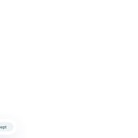
ores
Pacientes
es en el
Investigación
las
des
Socios
 cuyo
incipal es
impulsar la
gía en
cano de Reumatología Todos los derechos reservados.
ept