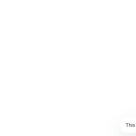
Recibe las últimas noticias y eventos del
Colegio Mexicano de Reumatología.
Aviso de Privacidad
Contacto
This