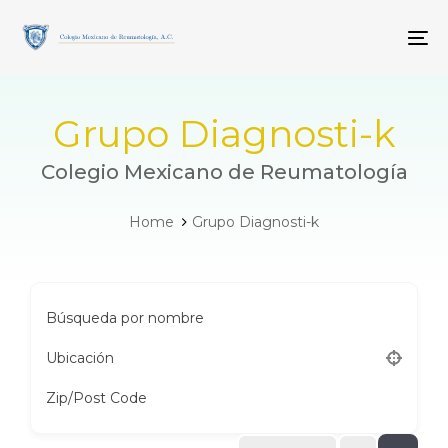
Skip
Skip
links
to
To
primary
navigation
Skip
to
Grupo Diagnosti-k
content
Colegio Mexicano de Reumatología
Home
Grupo Diagnosti-k
Búsqueda por nombre
Ubicación
Zip/Post Code