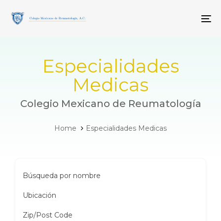
Skip
Skip
links
to
To
primary
navigation
Skip
to
Especialidades
content
Medicas
Colegio Mexicano de Reumatología
Home
Especialidades Medicas
Búsqueda por nombre
Ubicación
Zip/Post Code