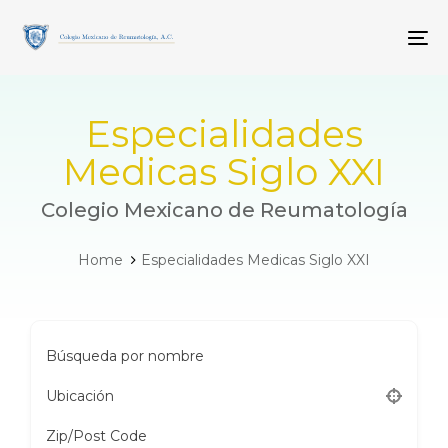
Skip
Skip
links
to
To
primary
navigation
Skip
to
Especialidades
content
Medicas Siglo XXI
Colegio Mexicano de Reumatología
Home
Especialidades Medicas Siglo XXI
Búsqueda por nombre
Ubicación
Zip/Post Code