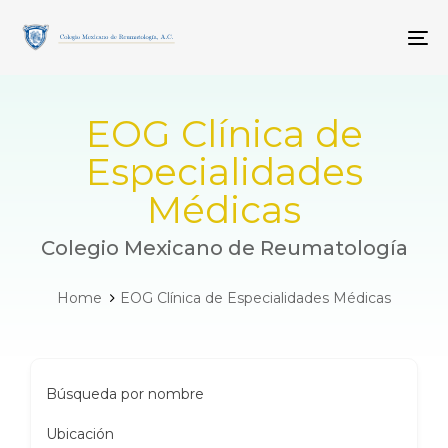
Skip
Skip
links
to
To
primary
navigation
Skip
to
EOG Clínica de
content
Especialidades
Médicas
Colegio Mexicano de Reumatología
Home
EOG Clínica de Especialidades Médicas
Búsqueda por nombre
Ubicación