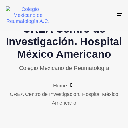
Skip
Skip
links
to
To
primary
CREA Centro de
navigation
Skip
Investigación. Hospital
to
México Americano
content
Colegio Mexicano de Reumatología
Home
CREA Centro de Investigación. Hospital México
Americano