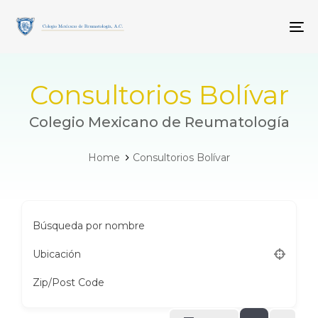
Skip
Skip
links
to
To
primary
navigation
Skip
to
Consultorios Bolívar
content
Colegio Mexicano de Reumatología
Home
Consultorios Bolívar
Búsqueda por nombre
Ubicación
Zip/Post Code