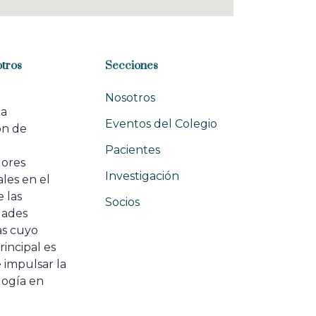
tros
Secciones
Nosotros
na
Eventos del Colegio
ón de
e
Pacientes
dores
Investigación
les en el
 las
Socios
ades
as cuyo
rincipal es
 impulsar la
ogía en