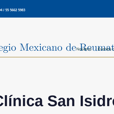
4 / 55 5662 5983
Nosotros
Eventos d
línica San Isid