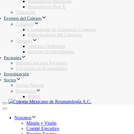
Reumajoven Instagram
Reumajoven Red X
Ubicación
Eventos del Colegio
Congreso
Constancias de Asistencia Congreso
Patrocinadores del Congreso
Sesiones
Sesiones Ordinarias
Sesiones Extraordinarias
Pacientes
Información para Pacientes
Encuentra un Reumatólogo
Investigación
Socios
Socios Nuevos
Beneficios
RIMA
Facturación
Toggle navigation
Toggle navigation
Nosotros
Misión y Visión
Comité Ejecutivo
Nuestro Equipo