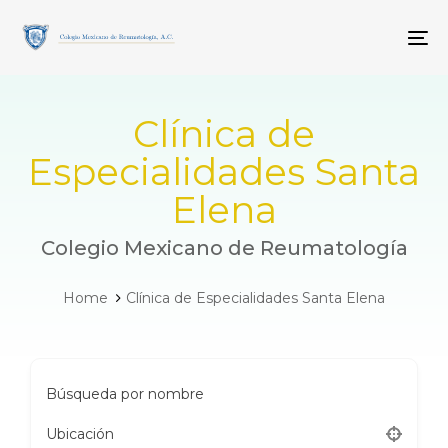
Skip
Skip
links
to
To
primary
navigation
Skip
to
Clínica de
content
Especialidades Santa
Elena
Colegio Mexicano de Reumatología
Home
Clínica de Especialidades Santa Elena
Búsqueda por nombre
Ubicación