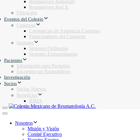
Reumajoven Instagram
Reumajoven Red X
Ubicación
Eventos del Colegio
Congreso
Constancias de Asistencia Congreso
Patrocinadores del Congreso
Sesiones
Sesiones Ordinarias
Sesiones Extraordinarias
Pacientes
Información para Pacientes
Encuentra un Reumatólogo
Investigación
Socios
Socios Nuevos
Beneficios
RIMA
Facturación
Toggle navigation
Toggle navigation
Nosotros
Misión y Visión
Comité Ejecutivo
Nuestro Equipo