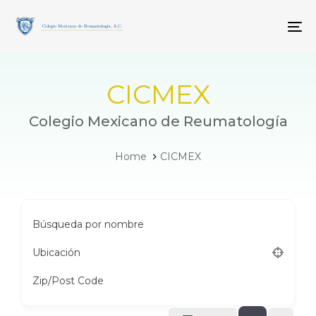
Skip
Skip
links
to
To
primary
navigation
Skip
to
CICMEX
content
Colegio Mexicano de Reumatología
Home
CICMEX
Búsqueda por nombre
Ubicación
Zip/Post Code