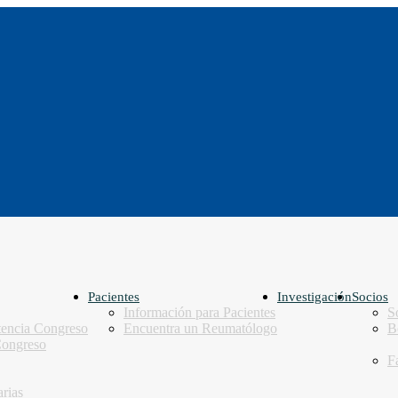
Pacientes
Investigación
Socios
Información para Pacientes
S
tencia Congreso
Encuentra un Reumatólogo
B
Congreso
F
arias