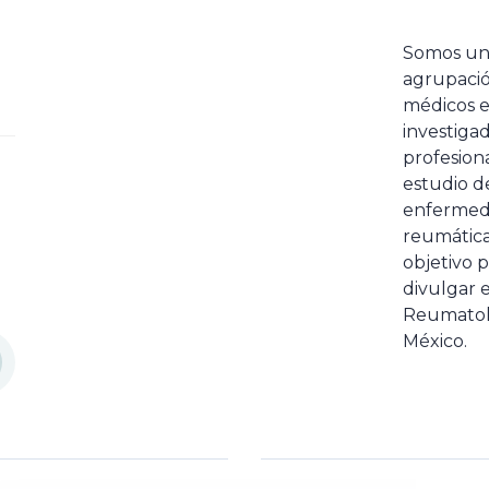
Somos u
agrupaci
médicos 
investiga
profesiona
estudio de
enfermed
reumátic
objetivo p
divulgar e
Reumatol
México.