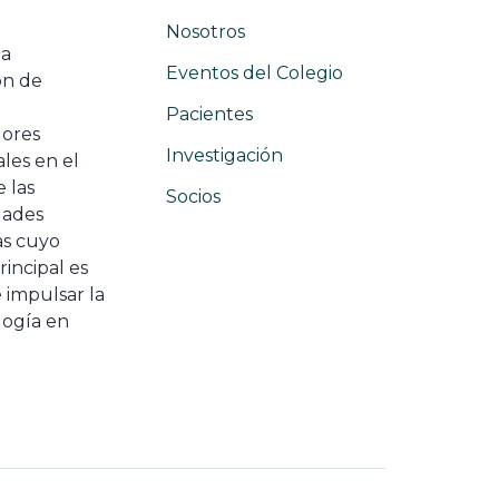
Nosotros
na
Eventos del Colegio
ón de
e
Pacientes
dores
Investigación
les en el
 las
Socios
ades
as cuyo
rincipal es
 impulsar la
ogía en