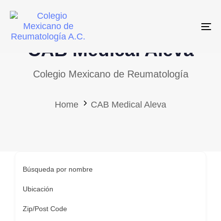
Skip
Skip
links
to
To
primary
CAB Medical Aleva
navigation
Skip
Colegio Mexicano de Reumatología
to
content
Home
CAB Medical Aleva
Búsqueda por nombre
Ubicación
Zip/Post Code