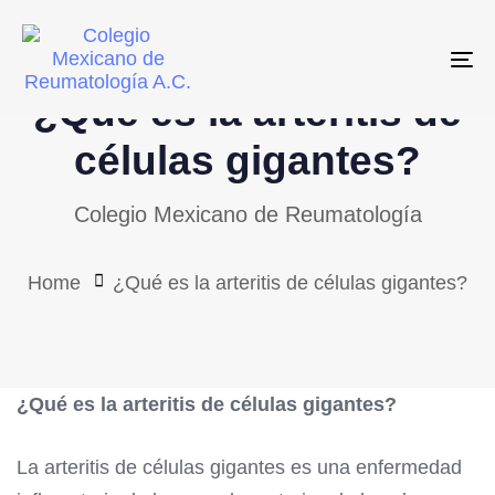
Skip
Skip
links
to
To
primary
¿Qué es la arteritis de
navigation
Skip
células gigantes?
to
Colegio Mexicano de Reumatología
content
Home
¿Qué es la arteritis de células gigantes?
¿Qué es la arteritis de células gigantes?
La arteritis de células gigantes es una enfermedad