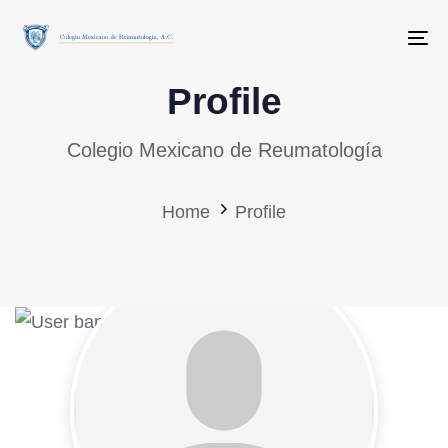
Skip
Skip
links
to
To
primary
Profile
navigation
Skip
Colegio Mexicano de Reumatología
to
content
Home
Profile