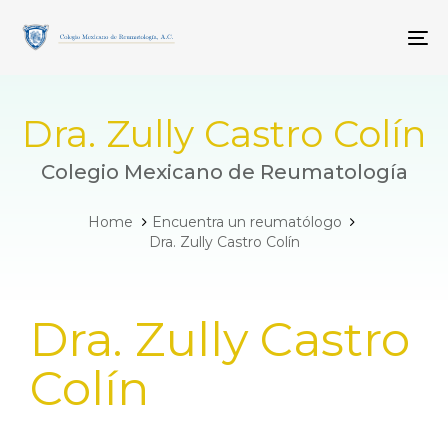
Skip
Skip
links
to
To
primary
navigation
Skip
to
Dra. Zully Castro Colín
content
Colegio Mexicano de Reumatología
Home
Encuentra un reumatólogo
Dra. Zully Castro Colín
PUBLISHED
Dra. Zully Castro
IN:
Colín