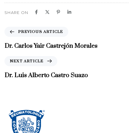
SHARE ON
P
PREVIOUS ARTICLE
r
e
Dr. Carlos Yair Castrejón Morales
v
i
N
NEXT ARTICLE
o
e
u
x
Dr. Luis Alberto Castro Suazo
s
t
A
A
r
r
t
t
i
i
c
c
l
l
e
e