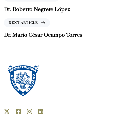
r
e
Dr. Roberto Negrete López
v
i
N
NEXT ARTICLE
o
e
u
x
Dr. Mario César Ocampo Torres
s
t
A
A
r
r
t
t
i
i
c
c
l
l
e
e