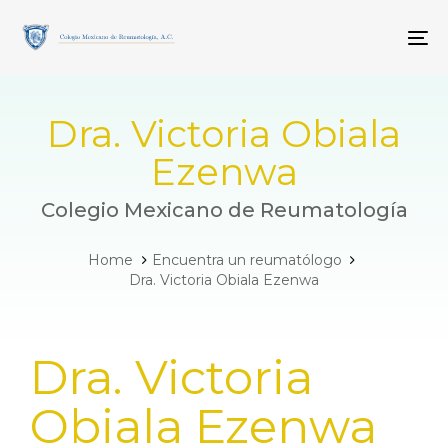
Skip
Skip
links
to
To
primary
navigation
Skip
to
Dra. Victoria Obiala
content
Ezenwa
Colegio Mexicano de Reumatología
Home
Encuentra un reumatólogo
Dra. Victoria Obiala Ezenwa
PUBLISHED
Dra. Victoria
IN:
Obiala Ezenwa