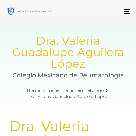
Skip
Skip
links
to
To
primary
navigation
Skip
to
Dra. Valeria
content
Guadalupe Aguilera
López
Colegio Mexicano de Reumatología
Home
Encuentra un reumatólogo
Dra. Valeria Guadalupe Aguilera López
PUBLISHED
Dra. Valeria
IN: