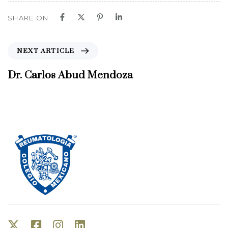
SHARE ON
N
NEXT ARTICLE
e
x
Dr. Carlos Abud Mendoza
t
A
r
t
i
c
l
e