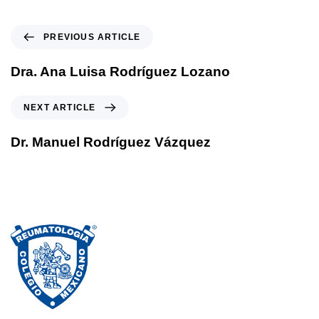
P
PREVIOUS ARTICLE
r
e
Dra. Ana Luisa Rodríguez Lozano
v
i
N
NEXT ARTICLE
o
e
u
x
Dr. Manuel Rodríguez Vázquez
s
t
A
A
r
r
t
t
i
i
c
c
l
l
e
e