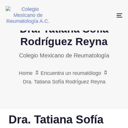
Skip
Skip
links
to
To
primary
Dra. Tatiana Sofía
navigation
Skip
Rodríguez Reyna
to
Colegio Mexicano de Reumatología
content
Home
Encuentra un reumatólogo
Dra. Tatiana Sofía Rodríguez Reyna
PUBLISHED
Dra. Tatiana Sofía
IN: