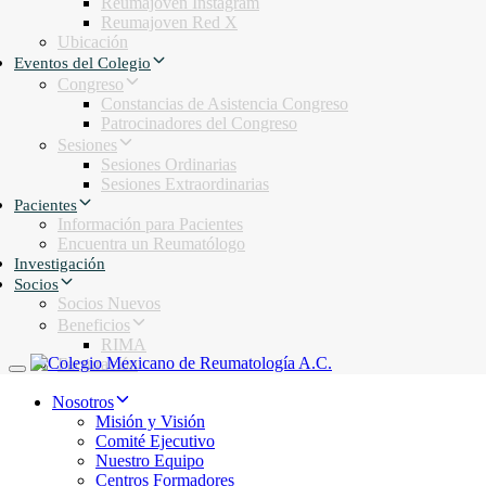
Reumajoven Instagram
Reumajoven Red X
Ubicación
Eventos del Colegio
Congreso
Constancias de Asistencia Congreso
Patrocinadores del Congreso
Sesiones
Sesiones Ordinarias
Sesiones Extraordinarias
Pacientes
Información para Pacientes
Encuentra un Reumatólogo
Investigación
Socios
Socios Nuevos
Beneficios
RIMA
Facturación
Toggle navigation
Nosotros
Misión y Visión
Comité Ejecutivo
Nuestro Equipo
Centros Formadores