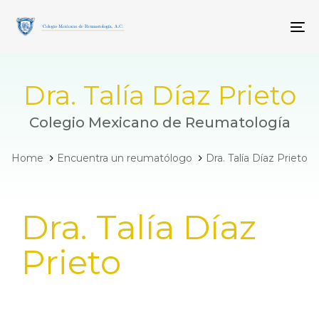
Skip
Skip
links
to
To
primary
navigation
Skip
to
Dra. Talía Díaz Prieto
content
Colegio Mexicano de Reumatología
Home
Encuentra un reumatólogo
Dra. Talía Díaz Prieto
PUBLISHED
Dra. Talía Díaz
IN:
Prieto