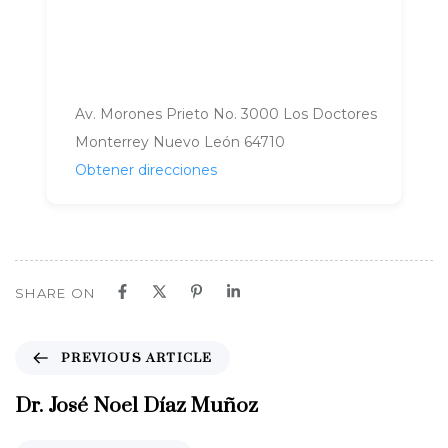
Av. Morones Prieto No. 3000 Los Doctores
Monterrey Nuevo León 64710
Obtener direcciones
SHARE ON
P
PREVIOUS ARTICLE
r
e
Dr. José Noel Díaz Muñoz
v
i