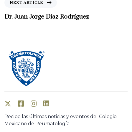
N
NEXT ARTICLE
o
e
u
x
Dr. Juan Jorge Díaz Rodríguez
s
t
A
A
r
r
t
t
i
i
c
c
l
l
e
e
Recibe las últimas noticias y eventos del Colegio
Mexicano de Reumatología.