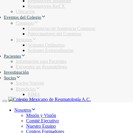
Reumajoven Instagram
Reumajoven Red X
Ubicación
Eventos del Colegio
Congreso
Constancias de Asistencia Congreso
Patrocinadores del Congreso
Sesiones
Sesiones Ordinarias
Sesiones Extraordinarias
Pacientes
Información para Pacientes
Encuentra un Reumatólogo
Investigación
Socios
Socios Nuevos
Beneficios
RIMA
Facturación
Toggle navigation
Nosotros
Misión y Visión
Comité Ejecutivo
Nuestro Equipo
Centros Formadores