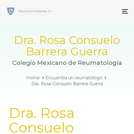
Skip
Skip
links
to
To
primary
navigation
Skip
to
Dra. Rosa Consuelo
content
Barrera Guerra
Colegio Mexicano de Reumatología
Home
Encuentra un reumatólogo
Dra. Rosa Consuelo Barrera Guerra
PUBLISHED
Dra. Rosa
IN:
Consuelo