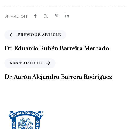
SHARE ON
P
PREVIOUS ARTICLE
r
e
Dr. Eduardo Rubén Barreira Mercado
v
i
N
NEXT ARTICLE
o
e
u
x
Dr. Aarón Alejandro Barrera Rodríguez
s
t
A
A
r
r
t
t
i
i
c
c
l
l
e
e