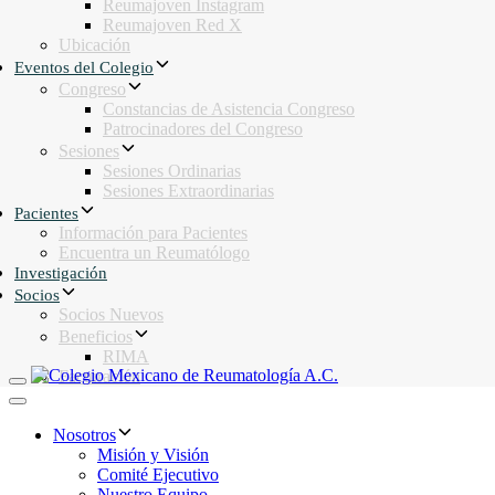
Reumajoven Instagram
Reumajoven Red X
Ubicación
Eventos del Colegio
Congreso
Constancias de Asistencia Congreso
Patrocinadores del Congreso
Sesiones
Sesiones Ordinarias
Sesiones Extraordinarias
Pacientes
Información para Pacientes
Encuentra un Reumatólogo
Investigación
Socios
Socios Nuevos
Beneficios
RIMA
Facturación
Toggle navigation
Toggle navigation
Nosotros
Misión y Visión
Comité Ejecutivo
Nuestro Equipo