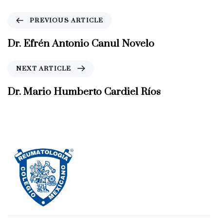
P
PREVIOUS ARTICLE
r
e
Dr. Efrén Antonio Canul Novelo
v
i
N
NEXT ARTICLE
o
e
u
x
Dr. Mario Humberto Cardiel Ríos
s
t
A
A
r
r
t
t
i
i
c
c
l
l
e
e