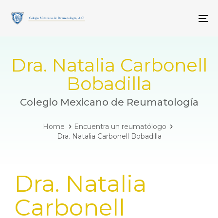
Skip
Skip
links
to
To
primary
navigation
Skip
to
Dra. Natalia Carbonell
content
Bobadilla
Colegio Mexicano de Reumatología
Home
Encuentra un reumatólogo
Dra. Natalia Carbonell Bobadilla
PUBLISHED
Dra. Natalia
IN:
Carbonell