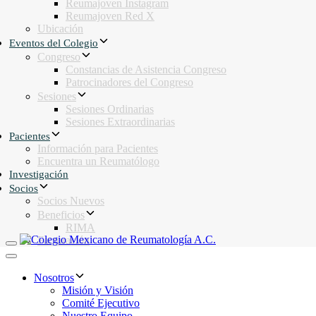
Reumajoven Instagram
Reumajoven Red X
Ubicación
Eventos del Colegio
Congreso
Constancias de Asistencia Congreso
Patrocinadores del Congreso
Sesiones
Sesiones Ordinarias
Sesiones Extraordinarias
Pacientes
Información para Pacientes
Encuentra un Reumatólogo
Investigación
Socios
Socios Nuevos
Beneficios
RIMA
Facturación
Toggle navigation
Toggle navigation
Nosotros
Misión y Visión
Comité Ejecutivo
Nuestro Equipo