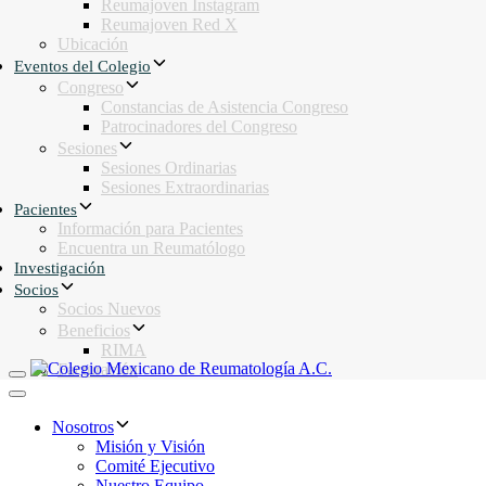
Reumajoven Instagram
Reumajoven Red X
Ubicación
Eventos del Colegio
Congreso
Constancias de Asistencia Congreso
Patrocinadores del Congreso
Sesiones
Sesiones Ordinarias
Sesiones Extraordinarias
Pacientes
Información para Pacientes
Encuentra un Reumatólogo
Investigación
Socios
Socios Nuevos
Beneficios
RIMA
Facturación
Toggle navigation
Toggle navigation
Nosotros
Misión y Visión
Comité Ejecutivo
Nuestro Equipo