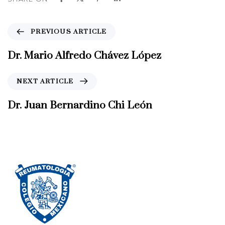
P
PREVIOUS ARTICLE
r
e
Dr. Mario Alfredo Chávez López
v
i
N
NEXT ARTICLE
o
e
u
x
Dr. Juan Bernardino Chi León
s
t
A
A
r
r
t
t
i
i
c
c
l
l
e
e