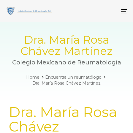
Skip
Skip
links
to
To
primary
navigation
Skip
to
Dra. María Rosa
content
Chávez Martínez
Colegio Mexicano de Reumatología
Home
Encuentra un reumatólogo
Dra. María Rosa Chávez Martínez
PUBLISHED
Dra. María Rosa
IN:
Chávez