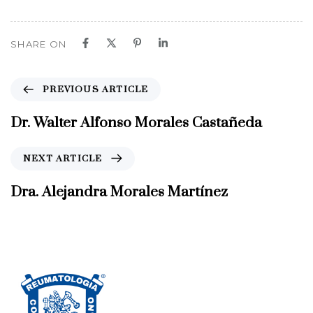
SHARE ON
P
PREVIOUS ARTICLE
r
e
Dr. Walter Alfonso Morales Castañeda
v
i
N
NEXT ARTICLE
o
e
u
x
Dra. Alejandra Morales Martínez
s
t
A
A
r
r
t
t
i
i
c
c
l
l
e