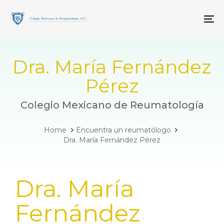
Skip
Skip
links
to
To
primary
navigation
Skip
to
Dra. María Fernández
content
Pérez
Colegio Mexicano de Reumatología
Home
Encuentra un reumatólogo
Dra. María Fernández Pérez
PUBLISHED
Dra. María
IN:
Fernández