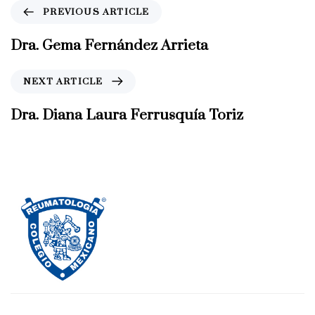
P
PREVIOUS ARTICLE
r
e
Dra. Gema Fernández Arrieta
v
i
N
NEXT ARTICLE
o
e
u
x
Dra. Diana Laura Ferrusquía Toriz
s
t
A
A
r
r
t
t
i
i
c
c
l
l
e
e