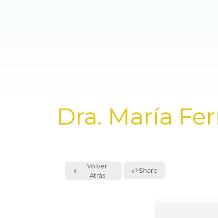
PUBLISHED
Dra. María F
IN:
Volver
Share
Atrás