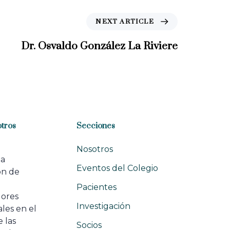
N
NEXT ARTICLE
e
x
Dr. Osvaldo González La Riviere
t
A
r
t
i
c
l
tros
Secciones
e
Nosotros
na
Eventos del Colegio
ón de
e
Pacientes
dores
Investigación
les en el
 las
Socios