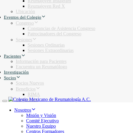
Reumajoven Instagram
Reumajoven Red X
Ubicación
Eventos del Colegio
Congreso
Constancias de Asistencia Congreso
Patrocinadores del Congreso
Sesiones
Sesiones Ordinarias
Sesiones Extraordinarias
Pacientes
Información para Pacientes
Encuentra un Reumatólogo
Investigación
Socios
Socios Nuevos
Beneficios
RIMA
Facturación
Toggle navigation
Nosotros
Misión y Visión
Comité Ejecutivo
Nuestro Equipo
Centros Formadores