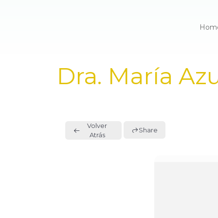
Hom
PUBLISHED
Dra. María A
IN:
Volver
Share
Atrás