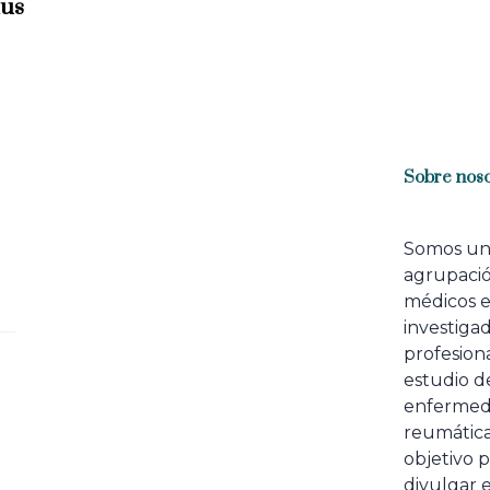
mus
Sobre noso
Somos u
agrupaci
médicos 
investiga
profesiona
estudio de
enfermed
reumátic
objetivo p
divulgar e