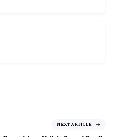
N
NEXT ARTICLE
e
x