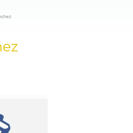
nchez
hez