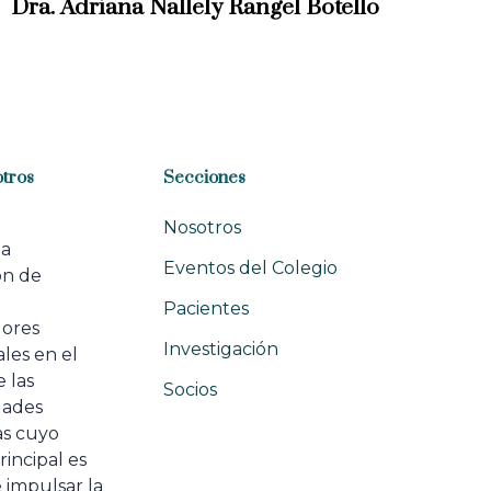
Dra. Adriana Nallely Rangel Botello
t
A
r
t
i
c
l
tros
Secciones
e
Nosotros
na
Eventos del Colegio
ón de
e
Pacientes
dores
Investigación
les en el
 las
Socios
ades
as cuyo
rincipal es
 impulsar la