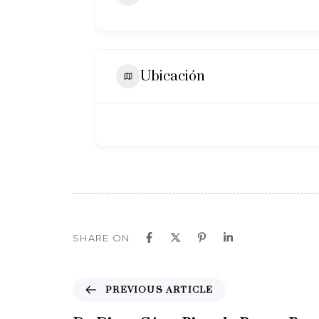
Ubicación
SHARE ON
P
PREVIOUS ARTICLE
r
e