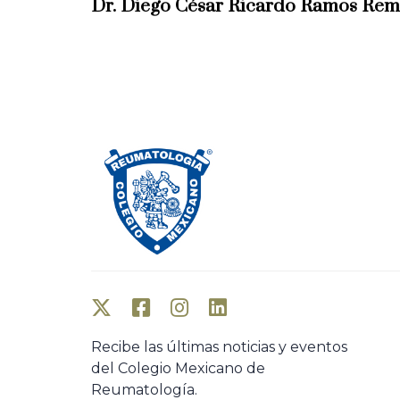
Dr. Diego César Ricardo Ramos Re
v
i
o
u
s
A
r
t
i
c
l
e
Recibe las últimas noticias y eventos
del Colegio Mexicano de
Reumatología.