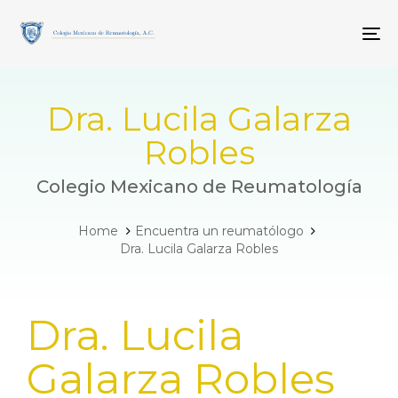
Skip
Skip
links
to
To
primary
navigation
Skip
to
Dra. Lucila Galarza
content
Robles
Colegio Mexicano de Reumatología
Home
Encuentra un reumatólogo
Dra. Lucila Galarza Robles
PUBLISHED
Dra. Lucila
IN:
Galarza Robles