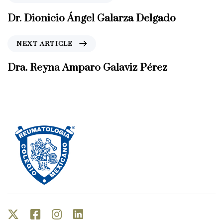
r
e
Dr. Dionicio Ángel Galarza Delgado
v
i
N
NEXT ARTICLE
o
e
u
x
Dra. Reyna Amparo Galaviz Pérez
s
t
A
A
r
r
t
t
i
i
c
c
l
l
e
e