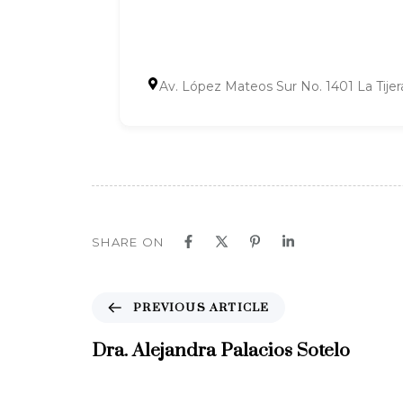
Av. López Mateos Sur No. 1401 La Tijer
SHARE ON
P
PREVIOUS ARTICLE
r
e
Dra. Alejandra Palacios Sotelo
v
i