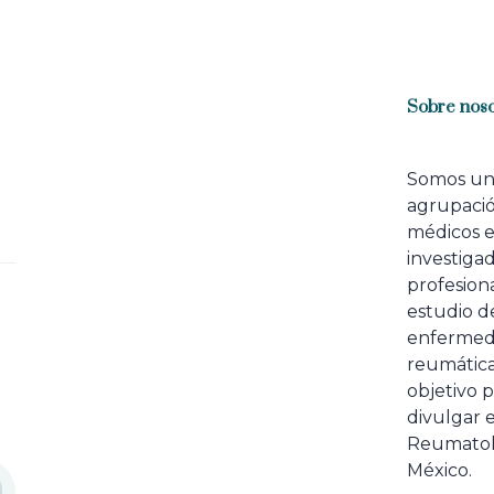
r
t
i
c
l
Sobre noso
e
Somos u
agrupaci
médicos 
investiga
profesiona
estudio de
enfermed
reumátic
objetivo p
divulgar e
Reumatol
México.