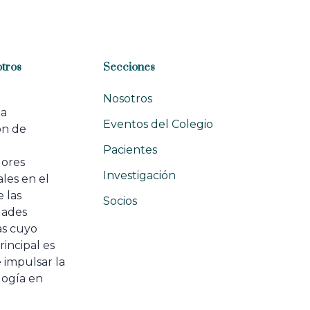
tros
Secciones
Nosotros
na
Eventos del Colegio
ón de
e
Pacientes
dores
Investigación
les en el
 las
Socios
ades
as cuyo
rincipal es
 impulsar la
ogía en