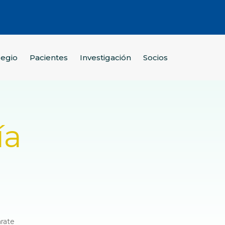
legio
Pacientes
Investigación
Socios
ía
e
árate