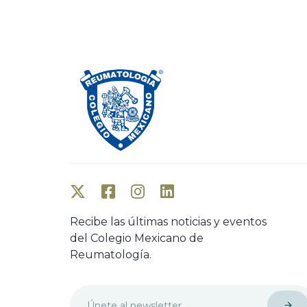
o
u
s
A
r
t
i
c
l
e
Recibe las últimas noticias y eventos
del Colegio Mexicano de
Reumatología.