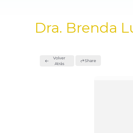
PUBLISHED
Dra. Brenda L
IN:
Volver
Share
Atrás