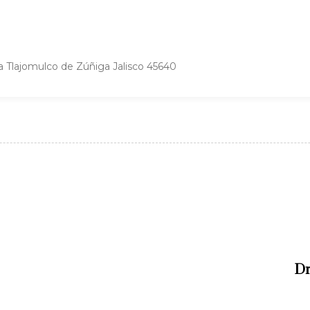
a Tlajomulco de Zúñiga Jalisco 45640
N
e
x
Dr
t
A