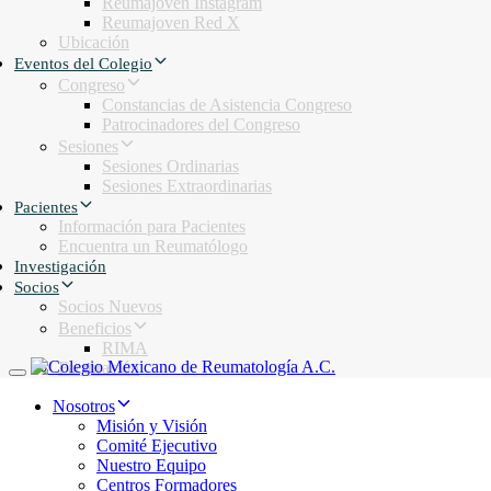
Reumajoven Instagram
Reumajoven Red X
Ubicación
Eventos del Colegio
Congreso
Constancias de Asistencia Congreso
Patrocinadores del Congreso
Sesiones
Sesiones Ordinarias
Sesiones Extraordinarias
Pacientes
Información para Pacientes
Encuentra un Reumatólogo
Investigación
Socios
Socios Nuevos
Beneficios
RIMA
Facturación
Toggle navigation
Nosotros
Misión y Visión
Comité Ejecutivo
Nuestro Equipo
Centros Formadores