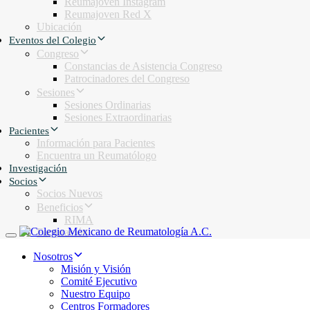
Reumajoven Instagram
Reumajoven Red X
Ubicación
Eventos del Colegio
Congreso
Constancias de Asistencia Congreso
Patrocinadores del Congreso
Sesiones
Sesiones Ordinarias
Sesiones Extraordinarias
Pacientes
Información para Pacientes
Encuentra un Reumatólogo
Investigación
Socios
Socios Nuevos
Beneficios
RIMA
Facturación
Toggle navigation
Nosotros
Misión y Visión
Comité Ejecutivo
Nuestro Equipo
Centros Formadores