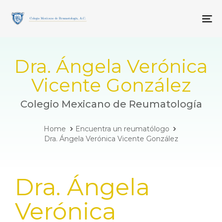
Skip
Skip
links
to
To
primary
navigation
Skip
to
Dra. Ángela Verónica
content
Vicente González
Colegio Mexicano de Reumatología
Home
Encuentra un reumatólogo
Dra. Ángela Verónica Vicente González
PUBLISHED
Dra. Ángela
IN:
Verónica