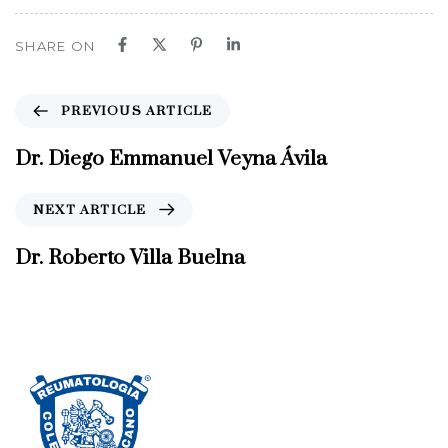
SHARE ON
P
PREVIOUS ARTICLE
r
e
Dr. Diego Emmanuel Veyna Ávila
v
i
N
NEXT ARTICLE
o
e
u
x
Dr. Roberto Villa Buelna
s
t
A
A
r
r
t
t
i
i
c
c
l
l
e
e