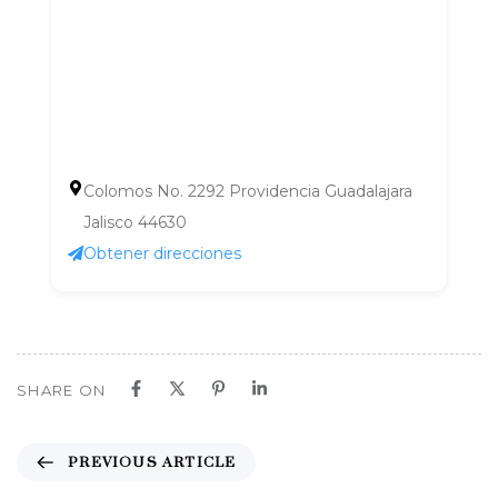
Colomos No. 2292 Providencia Guadalajara
Jalisco 44630
Obtener direcciones
SHARE ON
P
PREVIOUS ARTICLE
r