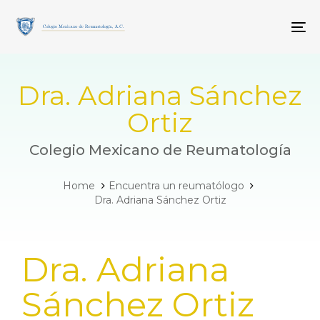
Skip
Skip
links
to
To
primary
navigation
Skip
to
Dra. Adriana Sánchez
content
Ortiz
Colegio Mexicano de Reumatología
Home
Encuentra un reumatólogo
Dra. Adriana Sánchez Ortiz
PUBLISHED
Dra. Adriana
IN:
Sánchez Ortiz