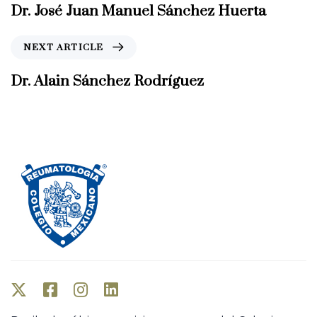
e
Dr. José Juan Manuel Sánchez Huerta
v
i
N
NEXT ARTICLE
o
e
u
x
Dr. Alain Sánchez Rodríguez
s
t
A
A
r
r
t
t
i
i
c
c
l
l
e
e