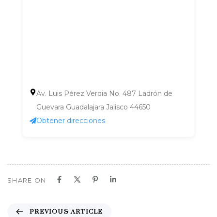
Av. Luis Pérez Verdia No. 487 Ladrón de
Guevara Guadalajara Jalisco 44650
Obtener direcciones
SHARE ON
P
PREVIOUS ARTICLE