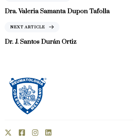
r
e
Dra. Valeria Samanta Dupon Tafolla
v
i
N
NEXT ARTICLE
o
e
u
x
Dr. J. Santos Durán Ortiz
s
t
A
A
r
r
t
t
i
i
c
c
l
l
e
e