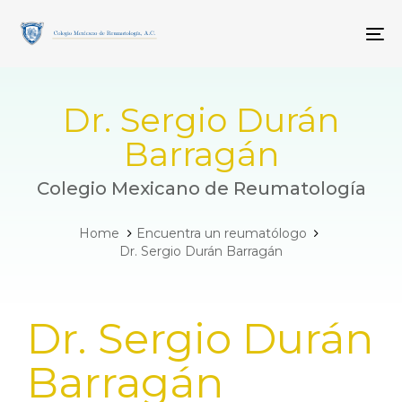
Skip
Skip
links
to
To
primary
navigation
Skip
to
Dr. Sergio Durán
content
Barragán
Colegio Mexicano de Reumatología
Home
Encuentra un reumatólogo
Dr. Sergio Durán Barragán
PUBLISHED
Dr. Sergio Durán
IN:
Barragán