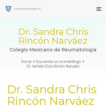
Skip
Skip
links
to
To
primary
navigation
Skip
to
Dr. Sandra Chris
content
Rincón Narváez
Colegio Mexicano de Reumatología
Home
Encuentra un reumatólogo
Dr. Sandra Chris Rincón Narváez
PUBLISHED
Dr. Sandra Chris
IN:
Rincón Narváez