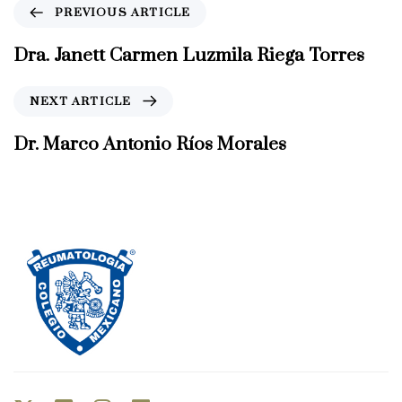
P
PREVIOUS ARTICLE
r
e
Dra. Janett Carmen Luzmila Riega Torres
v
i
N
NEXT ARTICLE
o
e
u
x
Dr. Marco Antonio Ríos Morales
s
t
A
A
r
r
t
t
i
i
c
c
l
l
e
e